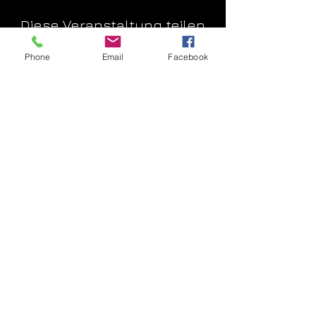
Diese Veranstaltung teilen
Phone
Email
Facebook
© 2022 by CDT-
Events I Luxembourg - Soleuvre I
info@cdt-
events.lu
Music Gemafree by musicfox.com