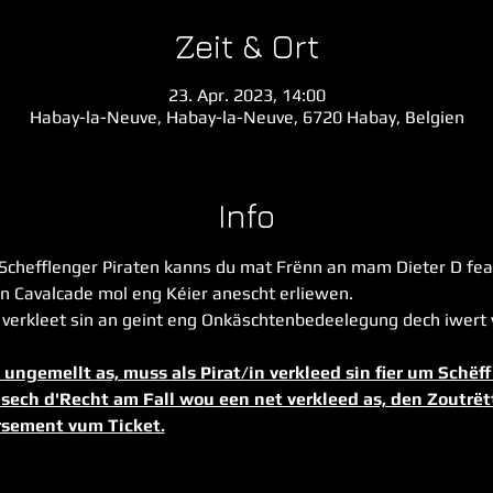
Zeit & Ort
23. Apr. 2023, 14:00
Habay-la-Neuve, Habay-la-Neuve, 6720 Habay, Belgien
Info
 Schefflenger Piraten kanns du mat Frënn an mam Dieter D fe
n Cavalcade mol eng Kéier anescht erliewen. 
at verkleet sin an geint eng Onkäschtenbedeelegung dech iwert
ngemellt as, muss als Pirat/in verkleed sin fier um Schëff 
sech d'Recht am Fall wou een net verkleed as, den Zoutrëtt
rsement vum Ticket.