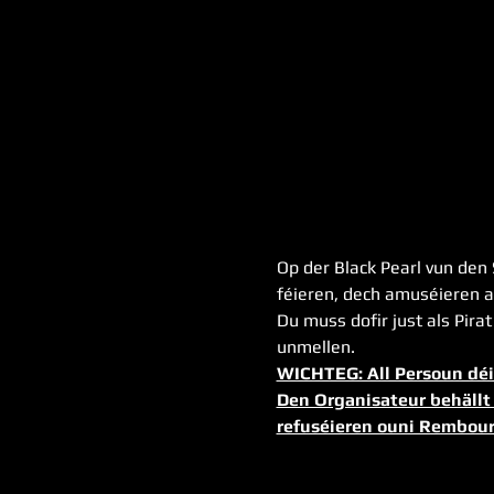
Op der Black Pearl vun den
féieren, dech amuséieren a
Du muss dofir just als Pir
unmellen. 
WICHTEG: All Persoun déi u
Den Organisateur behällt 
refuséieren ouni Rembou