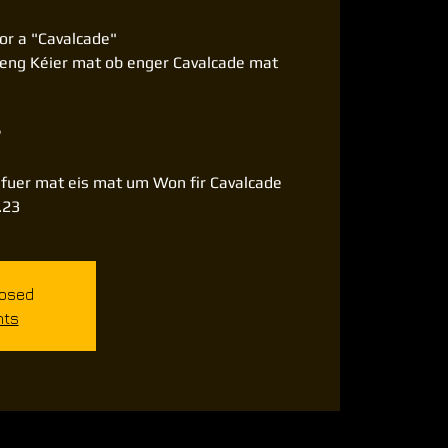
or a "Cavalcade"
eng Kéier mat ob enger Cavalcade mat
?
 fuer mat eis mat um Won fir Cavalcade
losed
nts