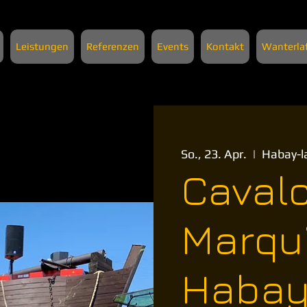
Leistungen
Referenzen
Events
Kontakt
Wanterla
So., 23. Apr.
  |  
Habay-l
Cavalc
Marqu
Haba