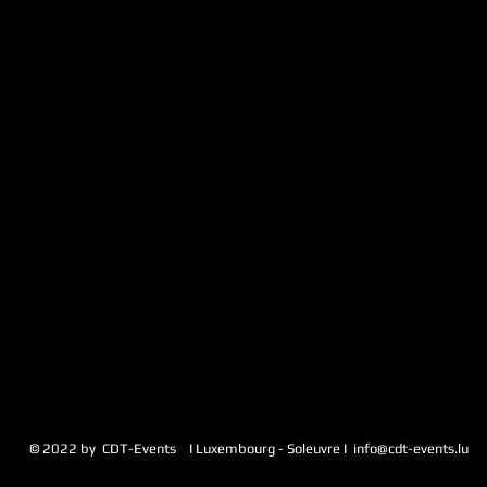
Diese Veranstaltung teilen
vents I Luxembourg - Soleuvre I
info@cdt-events.lu