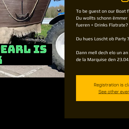
To be guest on our Boat f
Du wollts schonn ëmmer 
fueren + Drinks Flatrate?
Du hues Loscht ob Party 
Dann mell dech elo un an
Registration is c
See other eve