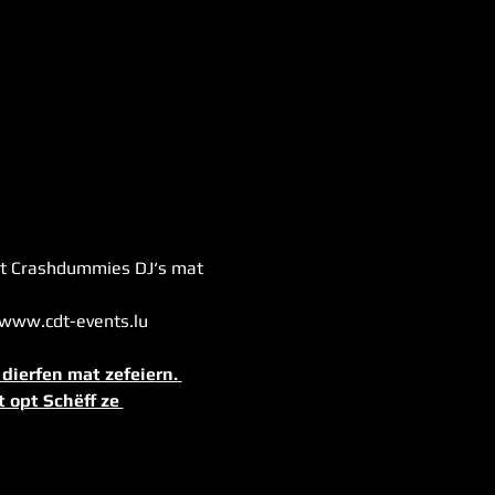
at Crashdummies DJ‘s mat 
 www.cdt-events.lu 
dierfen mat zefeiern. 
 opt Schëff ze 