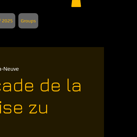
f 2025
Groups
a-Neuve
ade de la
ise zu
y