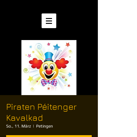
Piraten Péitenger
Kavalkad
So., 11. März
  |  
Petingen