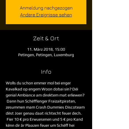
Anmeldung nachgezogen
Andere Ereignisse sehen
Zeit & Ort
11. März 2018, 15:00
Petingen, Petingen, Luxemburg
Info
Wolls du schon emmer mol bei enger 
Kavalkad op engem Woon dobai sin? Déi 
genial Ambiance am direktem mat erliewen?
 Dann hun Schëfflenger Fraizaitpiraten, 
zesummen mam Crash Dummies Discoteam 
dëst Joer genau daat richtecht feuer dech.
 Fier 10 € pro Erwuesenen und 5 € pro Kand 
kënn dir är Plaazen feuer um Schëff hei 