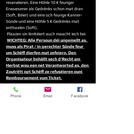
reservéieren. Eine Höhle 10 € feuriger 
Erwuesener als Gedrénks schon mat dran 
(Soft, Béier) und eine och feurige Kanner-
Sünde und eine Höhle 5 € Gedrénks mat 
enthaalen (Soft).
 Plaazen sin limitéiert auch maacht iech bei.
WICHTEG: Alle Persoun déi ungemellt as, 
muss als Pirat / in gerechter Sünde feur 
um Schëff dierfen mat zefeiern. Den 
Organisateur behällt sech d'Recht am 
Herbst wou een net Verantworted as, den 
Zoutrëtt opt Schëff ze refuséieren ouni 
Remboursement vum Ticket.
Phone
Email
Facebook
Diese Veranstaltung teilen