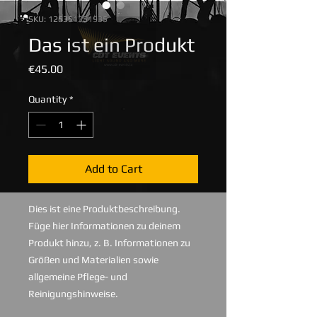
SKU: 126351351935
Das ist ein Produkt
Price
€45.00
Quantity
*
Add to Cart
Dies ist eine Produktbeschreibung. 
Füge hier Informationen zu deinem 
Produkt hinzu, z. B. Informationen zu 
Größen und Materialien sowie 
allgemeine Pflege- und 
Reinigungshinweise.